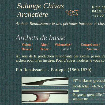
Solange Chivas
6 rue d
84330
Archetière
+33 06 
Archets Renaissance & des périodes baroque et clas
Archets de basse
Violon /
Alto /
Violoncelle /
Contrebasse /
Dessus /
Ténor /
Basse /
Violone /
s
Au sein de la production foisonnante des siècles passés j’
archets pour m’en inspirer. Pour d’autres modèles je vous co
Fin Renaissance - Baroque (1560-1630)
N° 1 Basse grenadi
Poids total : 74/76 g 
mm
Baguette grenadille /
amourette