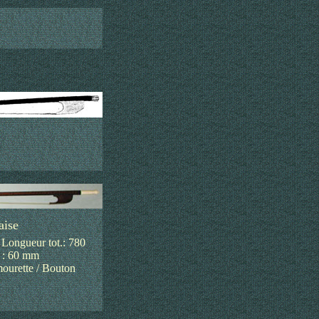
aise
/ Longueur tot.: 780
 : 60 mm
mourette / Bouton