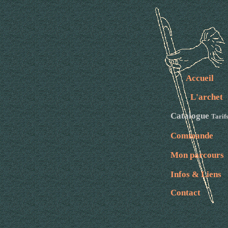
Accueil
. .
L'archet
Catalogue
Tarif
Commande
Mon parcours
Infos & Liens
Contact