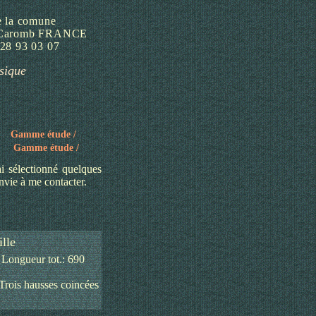
e la comune
 Caromb FRANCE
28 93 03 07
sique
Gamme étude /
Gamme étude /
ai sélectionné quelques
nvie à me contacter.
lle
/ Longueur tot.: 690
 Trois hausses
coincées